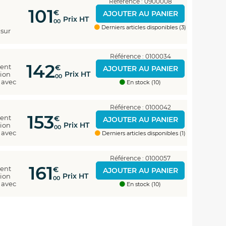
Référence : 0900008
101
€
AJOUTER AU PANIER
Prix HT
00
Derniers articles disponibles (3)
 sur
Référence : 0100034
142
ment
€
AJOUTER AU PANIER
Prix HT
tion
00
é avec
En stock (10)
Référence : 0100042
153
ment
€
AJOUTER AU PANIER
Prix HT
tion
00
é avec
Derniers articles disponibles (1)
Référence : 0100057
161
ment
€
AJOUTER AU PANIER
Prix HT
tion
00
é avec
En stock (10)