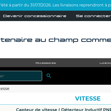
été à partir du 31/07/2026. Les livraisons reprendront à
Devenir concessionnaire
Se connecter
tenaire au champ comme 
Accessoires
Licenc

RECHERCHER
tesse
VITESSE
Capteur de vitesse ( Détecteur Inductif PN