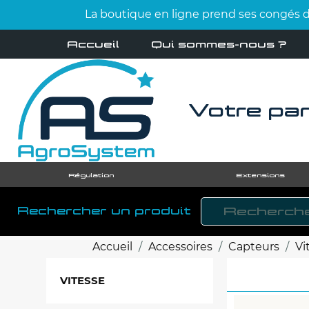
La boutique en ligne prend ses congés d'
Accueil
Qui sommes-nous ?
Votre par
Régulation
Extensions
Rechercher un produit
Accueil
Accessoires
Capteurs
Vi
VITESSE