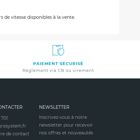
s de vitesse disponibles à la vente.
PAIEMENT SÉCURISÉ
Réglement via CB ou virement
ONTACTER
NEWSLETTER
Inscrivez-vous à notre
 701
newsletter pour recevoir
rosystem.fr
nos offres et nouveautés
re de contact