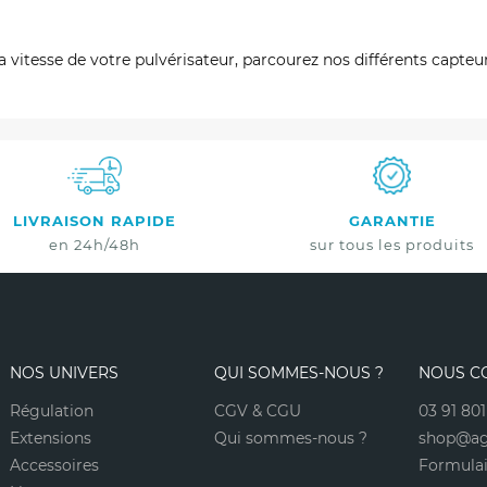
sur votre prochaine commande en vous
inscrivant à notre newsletter
 vitesse de votre pulvérisateur, parcourez nos différents capteur
Nouveautés - Offres exclusives - Actualités
LIVRAISON RAPIDE
GARANTIE
Non merci
en 24h/48h
sur tous les produits
*A partir de 100€ d’achats - Offre non cumulable
NOS UNIVERS
QUI SOMMES-NOUS ?
NOUS C
Régulation
CGV & CGU
03 91 801
Extensions
Qui sommes-nous ?
shop@ag
Accessoires
Formulai