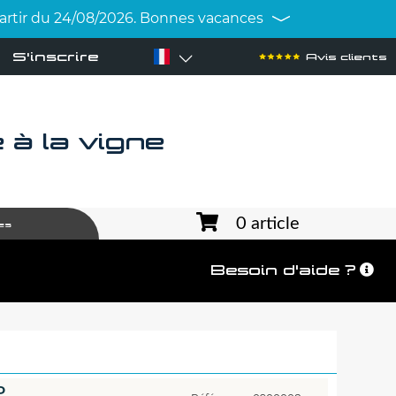
 partir du 24/08/2026. Bonnes vacances
S'inscrire
Avis clients
à la vigne
0 article
es
Besoin d'aide ?
P