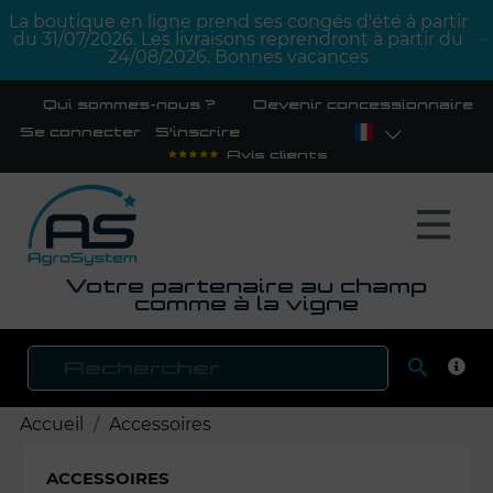
La boutique en ligne prend ses congés d'été à partir
du 31/07/2026. Les livraisons reprendront à partir du
24/08/2026. Bonnes vacances
Qui sommes-nous ?
Devenir concessionnaire
Se connecter
S'inscrire
Avis clients
Votre partenaire au champ
comme à la vigne

RECH
Accueil
Accessoires
ACCESSOIRES