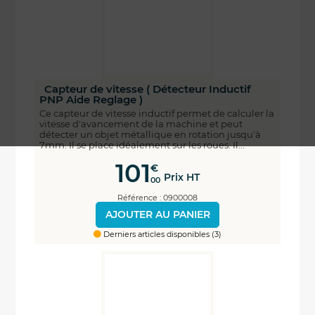
Capteur de vitesse ( Détecteur Inductif
PNP Aide Reglage )
Ce capteur de vitesse inductif permet de calculer la
vitesse d'avancement de la machine et peut
détecter un objet métallique en rotation jusqu'à
7mm. Il se place idéalement sur les roues. Il...
101
€
Prix HT
00
Référence : 0900008
AJOUTER AU PANIER
Derniers articles disponibles (3)