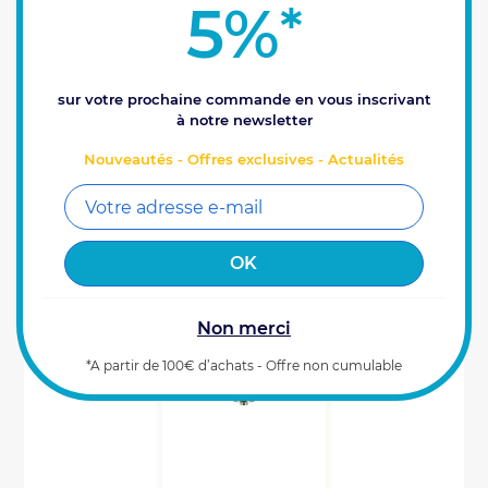
5%
646
*
€
Prix HT
00
Référence : 0900020
VOIR LE PRODUIT
sur votre prochaine commande en vous inscrivant
à notre newsletter
Pas en stock.
Nouveautés - Offres exclusives - Actualités
Non merci
*A partir de 100€ d’achats - Offre non cumulable