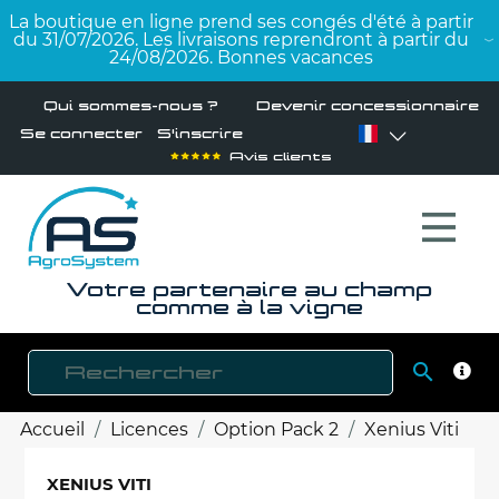
La boutique en ligne prend ses congés d'été à partir
du 31/07/2026. Les livraisons reprendront à partir du
24/08/2026. Bonnes vacances
Qui sommes-nous ?
Devenir concessionnaire
Se connecter
S'inscrire
Avis clients
Votre partenaire au champ
comme à la vigne

RECH
Accueil
Licences
Option Pack 2
Xenius Viti
XENIUS VITI