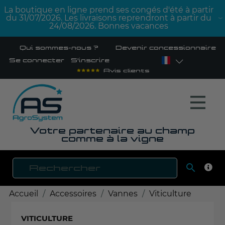
La boutique en ligne prend ses congés d'été à partir
du 31/07/2026. Les livraisons reprendront à partir du
24/08/2026. Bonnes vacances
Qui sommes-nous ?
Devenir concessionnaire
Se connecter
S'inscrire
Avis clients
Votre partenaire au champ
comme à la vigne

RECH
Accueil
Accessoires
Vannes
Viticulture
VITICULTURE