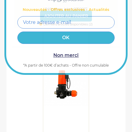
Prix HT
30
Référence : kitacc0200027
Nouveautés - Offres exclusives - Actualités
AJOUTER AU PANIER
Derniers articles disponibles (2)
Non merci
*A partir de 100€ d’achats - Offre non cumulable