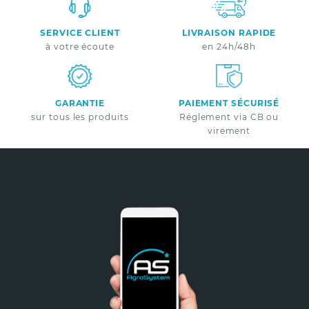
SERVICE CLIENT
LIVRAISON RAPIDE
à votre écoute
en 24h/48h
GARANTIE
PAIEMENT SÉCURISÉ
sur tous les produits
Réglement via CB ou
virement