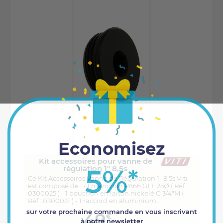
Economisez
Kit accessoires pour vanne de
5%
régulation 1" 8,5s
*
Ce Kit Accessoires Vanne de Régulation 1" 8.5s Viti
est composé de : - 1 manchon PA66 G1 F 25Ø ( Réf :
0300025 ) - 1 bouchon en laiton nickelé G 3/4"M (
Réf : 0300031 ) - 1 raccord en aluminium...
sur votre prochaine commande en vous inscrivant
49
€
à notre newsletter