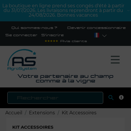
La boutique en ligne prend ses congés d'été à partir
du 31/07/2026. Les livraisons reprendront à partir du
24/08/2026. Bonnes vacances
Qui sommes-nous ?
Devenir concessionnaire
Se connecter
S'inscrire
Avis clients
Votre partenaire au champ
comme à la vigne

RECH
Accueil
Extensions
Kit Accessoires
KIT ACCESSOIRES