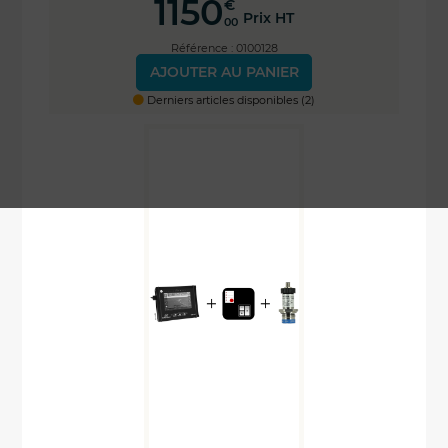
1150
€
Prix HT
00
Référence : 0100128
AJOUTER AU PANIER
Derniers articles disponibles (2)