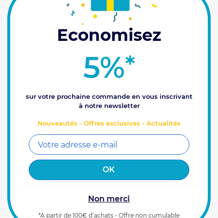
Economisez
5%
*
sur votre prochaine commande en vous inscrivant
Kit Jauge Electronique pour Xenius (pour
à notre newsletter
cuve inférieure à 3,5 mètres )
Kit Jauge Electronique, à chaque outil sa solution !
Nouveautés - Offres exclusives - Actualités
Ce kit spécialement conçu pour la jauge
électronique vous permettra de gérer les cuves
allant jusqu’à 3,5 mètres de profondeur avec...
1180
€
Prix HT
00
Référence : 0100392
AJOUTER AU PANIER
Non merci
Derniers articles disponibles (1)
*A partir de 100€ d’achats - Offre non cumulable