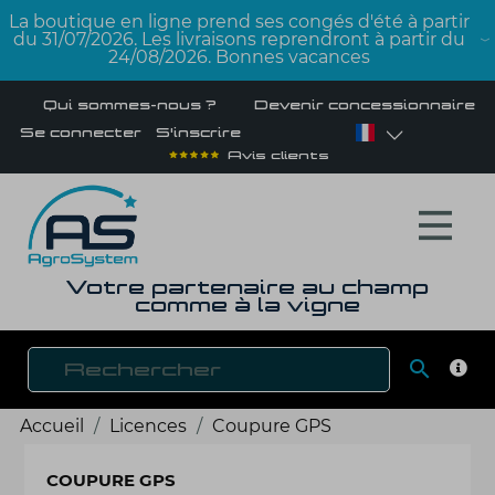
La boutique en ligne prend ses congés d'été à partir
du 31/07/2026. Les livraisons reprendront à partir du
24/08/2026. Bonnes vacances
Qui sommes-nous ?
Devenir concessionnaire
Se connecter
S'inscrire
Avis clients
Votre partenaire au champ
comme à la vigne

RECH
Accueil
Licences
Coupure GPS
COUPURE GPS