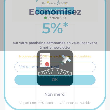
Référence : 0100170
Economisez
VOIR LE PRODUIT
En stock (100)
5%
*
sur votre prochaine commande en vous inscrivant
à notre newsletter
Nouveautés - Offres exclusives - Actualités
Non merci
*A partir de 100€ d’achats - Offre non cumulable