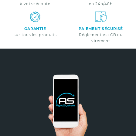
à votre écoute
en 24h/48h
GARANTIE
PAIEMENT SÉCURISÉ
sur tous les produits
Réglement via CB ou
virement