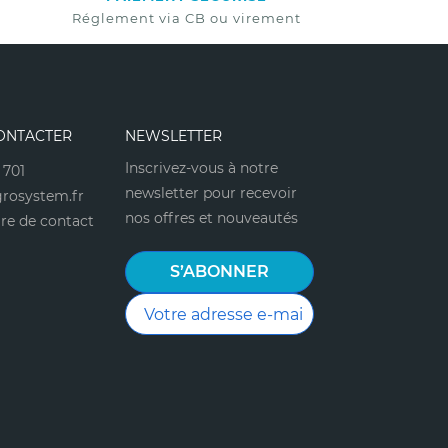
Réglement via CB ou virement
ONTACTER
NEWSLETTER
Inscrivez-vous à notre
 701
newsletter pour recevoir
rosystem.fr
nos offres et nouveautés
re de contact