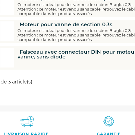
Ce moteur est idéal pour les vannes de section Braglia 0,3s
Attention : ce moteur est vendu sans câble. retrouvez le câb
compatible dans les produits associés.
Moteur pour vanne de section 0,3s
Ce moteur est idéal pour les vannes de section Braglia 0,3s
Attention : ce moteur est vendu sans câble. retrouvez le câb
compatible dans les produits associés.
Faisceau avec connecteur DIN pour moteu
Economisez
vanne, sans diode
5%
*
de 3 article(s)
sur votre prochaine commande en vous
inscrivant à notre newsletter
Nouveautés - Offres exclusives - Actualités
LIVRAISON RAPIDE
GARANTIE