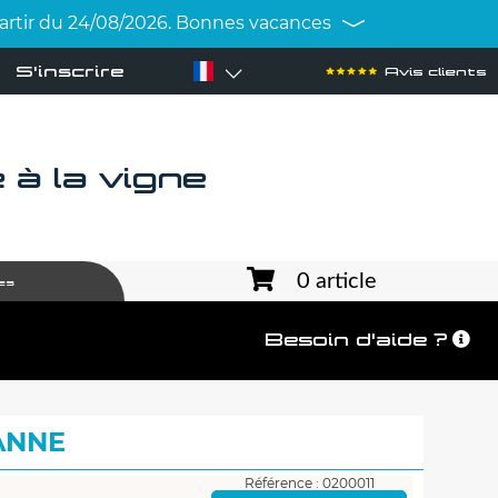
 partir du 24/08/2026. Bonnes vacances
S'inscrire
Avis clients
à la vigne
0 article
es
Besoin d'aide ?
ANNE
Référence : 0200011