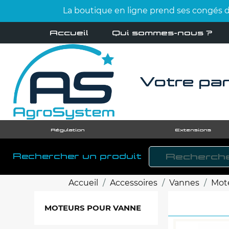
La boutique en ligne prend ses congés d'
Accueil
Qui sommes-nous ?
Votre par
Régulation
Extensions
Rechercher un produit
Accueil
Accessoires
Vannes
Mot
MOTEURS POUR VANNE