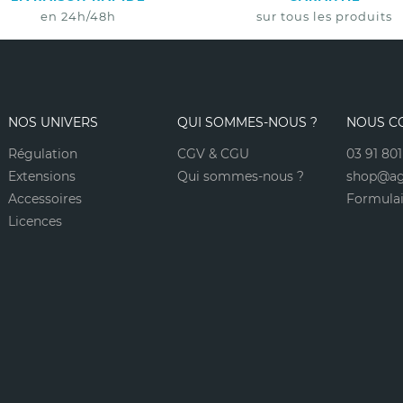
en 24h/48h
sur tous les produits
Non merci
NOS UNIVERS
QUI SOMMES-NOUS ?
NOUS C
*A partir de 100€ d’achats - Offre non cumulable
Régulation
CGV & CGU
03 91 801
Extensions
Qui sommes-nous ?
shop@ag
Accessoires
Formulai
Licences