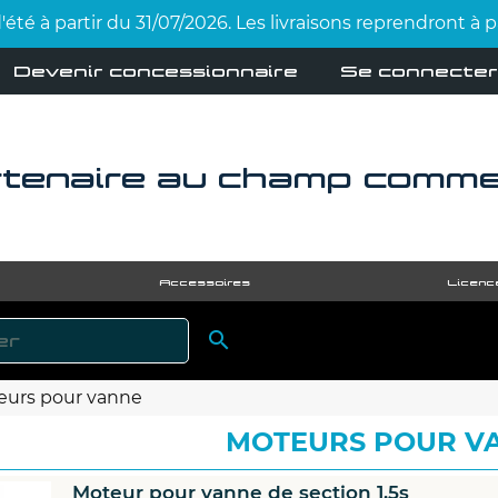
été à partir du 31/07/2026. Les livraisons reprendront à
Devenir concessionnaire
Se connecter
tenaire au champ comme 
Accessoires
Licenc

RECHERCHER
eurs pour vanne
MOTEURS POUR V
Moteur pour vanne de section 1,5s