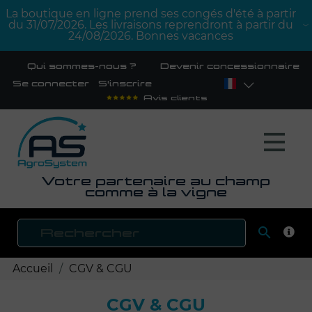
La boutique en ligne prend ses congés d'été à partir
du 31/07/2026. Les livraisons reprendront à partir du
24/08/2026. Bonnes vacances
Qui sommes-nous ?
Devenir concessionnaire
Se connecter
S'inscrire
Avis clients
Votre partenaire au champ
comme à la vigne

RECH
Accueil
CGV & CGU
CGV & CGU