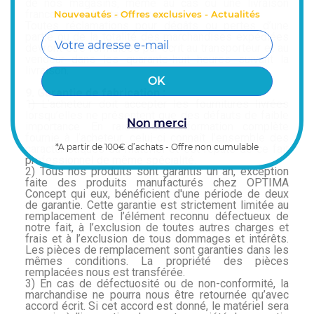
de nos magasins, même au cas où une livraison
franco domicile était convenue.
Nouveautés - Offres exclusives - Actualités
Toutes réclamations pour dégâts ou pertes d’une
partie ou de la totalité des marchandises expédiées
devront être formulées par écrit au transporteur et au
vendeur dans les quarante-huit heures suivant la
livraison.
9. Garantie de fabrication :
1) L’acheteur doit accepter les fournitures livrées
lorsqu’elles ne présentent que des défauts de faible
Non merci
importance. En raison de l’information complète
fournie à l’acheteur, celui-ci connaît l’ensemble des
*A partir de 100€ d’achats - Offre non cumulable
caractéristiques du matériel et est réputé de ce fait
professionnel de même spécialité.
2) Tous nos produits sont garantis un an, exception
faite des produits manufacturés chez OPTIMA
Concept qui eux, bénéficient d'une période de deux
de garantie. Cette garantie est strictement limitée au
remplacement de l’élément reconnu défectueux de
notre fait, à l’exclusion de toutes autres charges et
frais et à l’exclusion de tous dommages et intérêts.
Les pièces de remplacement sont garanties dans les
mêmes conditions. La propriété des pièces
remplacées nous est transférée.
3) En cas de défectuosité ou de non-conformité, la
marchandise ne pourra nous être retournée qu’avec
accord écrit. Si cet accord est donné, le matériel sera