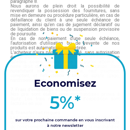
paragraphe 8.
Nous aurons de plein droit la possibilité de
revendiquer la possession des fournitures, sans
mise en demeure ou procédure particulière, en cas de
défaillance du client à une seule échéance de
paiement, ainsi qu’en cas de jugement déclaratif ou
de liquidation de biens ou de suspension provisoire
de poursuite.
En cas de non-paiement d’une seule échéance,
l’autorisation d’utilisation ou de revente de nos
produits est automatiquement retirée.
L’acheteur n’aura pas la possibilité, sans autorisation
écrite, d’effectuer des opérations de quelque nature
qu’elles soient, susceptibles de porter atteinte à
notre droit de propriété ou de revendication. Sont
notamment interdites la revente, sauf paiement
comptant, et l’affectation à titre de sûreté (gage,
Economisez
nantissement, etc...)
7. Frais d’emballage et expédition :
Nos prix sont établis pour marchandises prises à
5%
*
Ruitz. Les frais d’emballage et d’expédition sont
facturés en sus.
8. Transfert et risques :
Les marchandises voyagent aux risques et périls du
sur votre prochaine commande en vous inscrivant
destinataire. Le transfert des risques s’opère à partir
à notre newsletter
de l’enlèvement ou de l’expédition de la marchandise