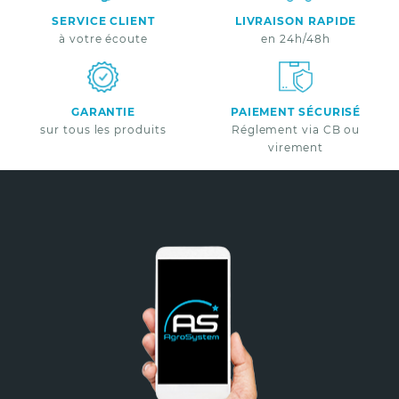
SERVICE CLIENT
LIVRAISON RAPIDE
à votre écoute
en 24h/48h
GARANTIE
PAIEMENT SÉCURISÉ
sur tous les produits
Réglement via CB ou
virement