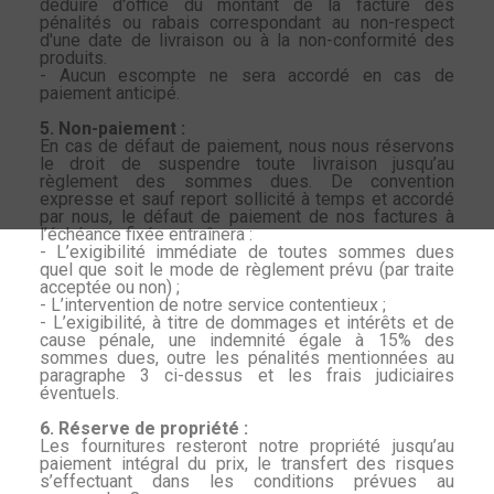
déduire d'office du montant de la facture des
pénalités ou rabais correspondant au non-respect
d'une date de livraison ou à la non-conformité des
produits.
- Aucun escompte ne sera accordé en cas de
paiement anticipé.
5. Non-paiement :
En cas de défaut de paiement, nous nous réservons
le droit de suspendre toute livraison jusqu’au
règlement des sommes dues. De convention
expresse et sauf report sollicité à temps et accordé
par nous, le défaut de paiement de nos factures à
l’échéance fixée entraînera :
- L’exigibilité immédiate de toutes sommes dues
quel que soit le mode de règlement prévu (par traite
acceptée ou non) ;
- L’intervention de notre service contentieux ;
- L’exigibilité, à titre de dommages et intérêts et de
cause pénale, une indemnité égale à 15% des
sommes dues, outre les pénalités mentionnées au
paragraphe 3 ci-dessus et les frais judiciaires
éventuels.
6. Réserve de propriété :
Les fournitures resteront notre propriété jusqu’au
paiement intégral du prix, le transfert des risques
s’effectuant dans les conditions prévues au