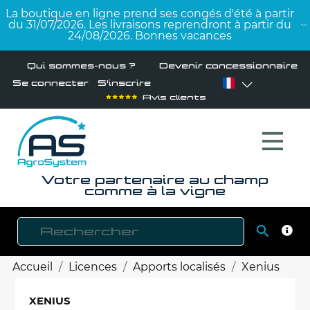
La boutique en ligne prend ses congés d'été à partir
du 31/07/2026. Les livraisons reprendront à partir du
24/08/2026. Bonnes vacances
Qui sommes-nous ?
Devenir concessionnaire
Se connecter
S'inscrire
Avis clients
Votre partenaire au champ
comme à la vigne

RECH
Accueil
Licences
Apports localisés
Xenius
XENIUS