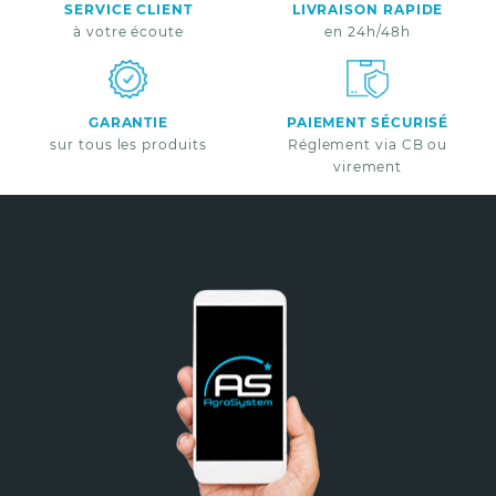
SERVICE CLIENT
LIVRAISON RAPIDE
Nouveautés - Offres exclusives - Actualités
à votre écoute
en 24h/48h
GARANTIE
PAIEMENT SÉCURISÉ
sur tous les produits
Réglement via CB ou
virement
Non merci
*A partir de 100€ d’achats - Offre non cumulable