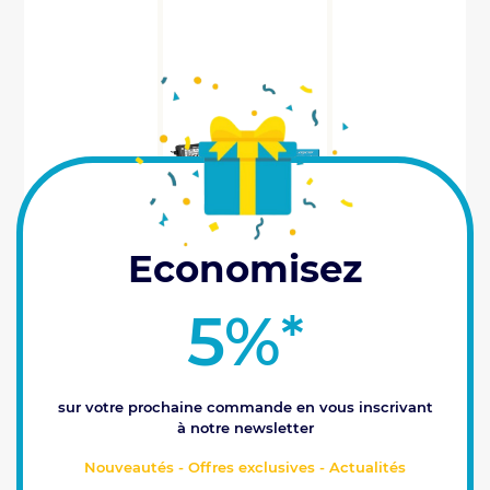
Economisez
5%
*
Kit Spraysat Galileo + sans EGNOS pour
Genius
Spraysat, l’agriculture de haute précision ! Le
sur votre prochaine commande en vous inscrivant
système de coupure des tronçons par GPS Spraysat
à notre newsletter
intègre un Genius non inclus, un Galileo + sans
EGNOS* (antenne 10 Hertz à impulsion signal...
Nouveautés - Offres exclusives - Actualités