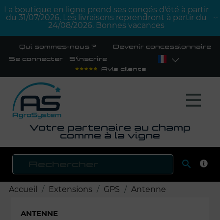
La boutique en ligne prend ses congés d'été à partir
du 31/07/2026. Les livraisons reprendront à partir du
24/08/2026. Bonnes vacances
Qui sommes-nous ?
Devenir concessionnaire
Se connecter
S'inscrire
Avis clients
Votre partenaire au champ
comme à la vigne

RECH
Accueil
Extensions
GPS
Antenne
ANTENNE