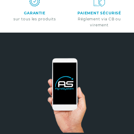
GARANTIE
PAIEMENT SÉCURISÉ
sur tous les produits
Réglement via CB ou
virement