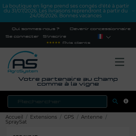
La boutique en ligne prend ses congés d'été à partir
du 31/07/2026. Les livraisons reprendront à partir du
24/08/2026. Bonnes vacances
Qui sommes-nous ?
Devenir concessionnaire
Se connecter
S'inscrire
Avis clients
Votre partenaire au champ
comme à la vigne

RECH
Accueil
Extensions
GPS
Antenne
SpraySat