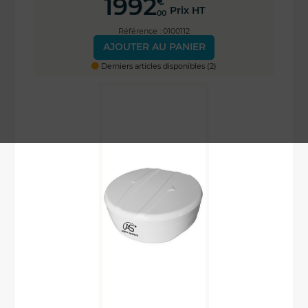
1992
€
Prix HT
00
Référence : 0100112
AJOUTER AU PANIER
Derniers articles disponibles (2)