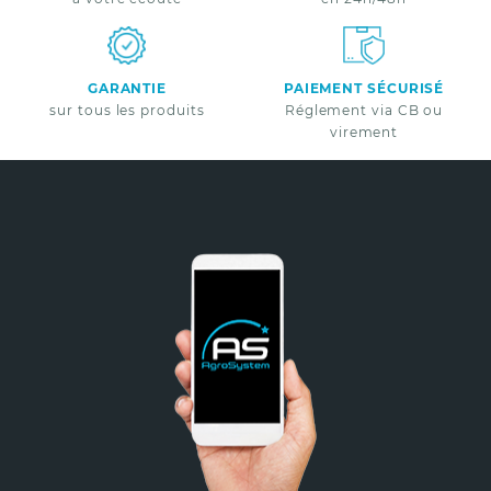
GARANTIE
PAIEMENT SÉCURISÉ
sur tous les produits
Réglement via CB ou
virement