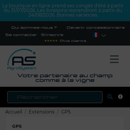
La boutique en ligne prend ses congés d'été à partir
du 31/07/2026. Les livraisons reprendront à partir du
24/08/2026. Bonnes vacances
Qui sommes-nous ?
Devenir concessionnaire
Se connecter
S'inscrire
Avis clients
Votre partenaire au champ
comme à la vigne

RECH
Accueil
Extensions
GPS
GPS