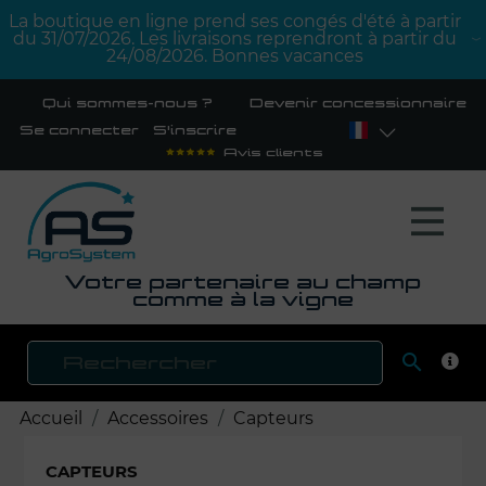
La boutique en ligne prend ses congés d'été à partir
du 31/07/2026. Les livraisons reprendront à partir du
24/08/2026. Bonnes vacances
Qui sommes-nous ?
Devenir concessionnaire
Se connecter
S'inscrire
Avis clients
Votre partenaire au champ
comme à la vigne

RECH
Accueil
Accessoires
Capteurs
CAPTEURS