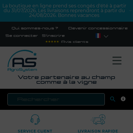
La boutique en ligne prend ses congés d'été à partir
du 31/07/2026. Les livraisons reprendront à partir du
24/08/2026. Bonnes vacances
Qui sommes-nous ?
Devenir concessionnaire
Se connecter
S'inscrire
Avis clients
Votre partenaire au champ
comme à la vigne

RECH
SERVICE CLIENT
LIVRAISON RAPIDE