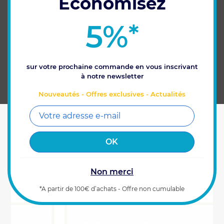
Economisez
deux machines passent précisément trace
dans trace.
5%
*
Dans le cas du Timon Directeur, un seul
capteur angulaire est nécessaire pour la
flèche du pulvérisateur.
Dans le cas de l'Essieu Suiveur, deux
sur votre prochaine commande en vous inscrivant
capteurs angulaires sont nécessaires : un
à notre newsletter
pour le tracteur, et un pour l'essieu du
pulvérisateur.
Nouveautés - Offres exclusives - Actualités
CARACTÉRISTIQUES
Non merci
VOUS AIMEREZ AUSSI
*A partir de 100€ d’achats - Offre non cumulable