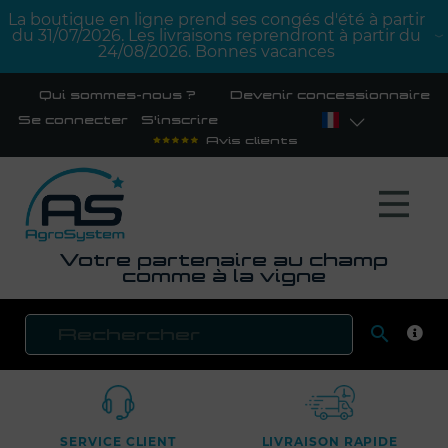
La boutique en ligne prend ses congés d'été à partir
du 31/07/2026. Les livraisons reprendront à partir du
24/08/2026. Bonnes vacances
Qui sommes-nous ?
Devenir concessionnaire
Se connecter
S'inscrire
Avis clients
Votre partenaire au champ
comme à la vigne

RECH
SERVICE CLIENT
LIVRAISON RAPIDE