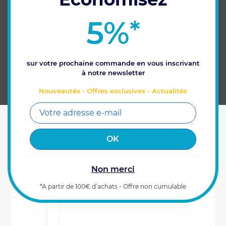
Directeur" pour un guidage précisément
trace dans trace.
5%
*
Ce câble est disponible dans différentes
longueurs. Consultez nos produits associés
pour les découvrir.
*Attention : Ce produit n'inclut pas de
sur votre prochaine commande en vous inscrivant
capteur angulaire. Retrouvez les capteurs
à notre newsletter
angulaires dans les produits associés.
Nouveautés - Offres exclusives - Actualités
CARACTÉRISTIQUES
Non merci
VOUS AIMEREZ AUSSI
*A partir de 100€ d’achats - Offre non cumulable