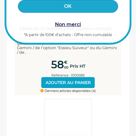
Non merci
Câble de 12 mètres pour capteur d'angle
Ce câble 12 mètres pour capteur d'angle vous
*A partir de 100€ d’achats - Offre non cumulable
permettra à l'aide d'un capteur angulaire* de
guider votre pulvérisateur en complément du
Gemini / de l'option "Essieu Suiveur" ou du Gemini
/ de...
58
€
Prix HT
00
Référence : 0100085
AJOUTER AU PANIER
Derniers articles disponibles (4)