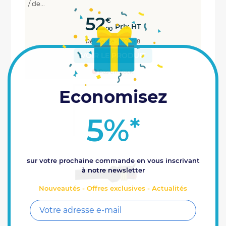
/ de...
52
€
Prix HT
00
Référence : 0100018
VOIR LE PRODUIT
Pas en stock.
Economisez
5%
*
sur votre prochaine commande en vous inscrivant
à notre newsletter
Nouveautés - Offres exclusives - Actualités