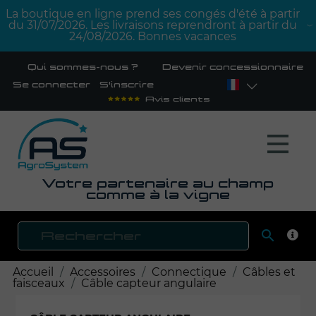
La boutique en ligne prend ses congés d'été à partir
du 31/07/2026. Les livraisons reprendront à partir du
24/08/2026. Bonnes vacances
Qui sommes-nous ?
Devenir concessionnaire
Se connecter
S'inscrire
Avis clients
Votre partenaire au champ
comme à la vigne

RECH
Accueil
Accessoires
Connectique
Câbles et
faisceaux
Câble capteur angulaire