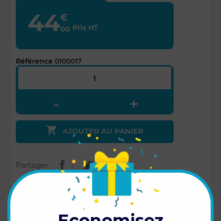
44
€
Prix HT
00
Référence
0100017

AJOUTER AU PANIER
Partager
Ce câble 5 mètres pour capteur d'angle
vous permettra à l'aide d'un capteur
angulaire* de guider votre pulvérisateur en
complément du Gemini / de l'option "Essieu
Economisez
Suiveur" ou du Gemini / de l'option "Timon