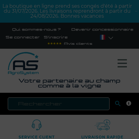
La boutique en ligne prend ses congés d'été à partir
du 31/07/2026. Les livraisons reprendront à partir du
24/08/2026. Bonnes vacances
Qui sommes-nous ?
Devenir concessionnaire
Se connecter
S'inscrire
Avis clients
Votre partenaire au champ
comme à la vigne

RECH
SERVICE CLIENT
LIVRAISON RAPIDE