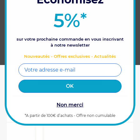
Directeur" pour un guidage précisément
trace dans trace.
5%
*
Ce câble est disponible dans différentes
longueurs. Consultez nos produits associés
pour les découvrir.
*Attention : Ce produit n'inclut pas de
sur votre prochaine commande en vous inscrivant
capteur angulaire. Retrouvez les capteurs
à notre newsletter
angulaires dans les produits associés.
Nouveautés - Offres exclusives - Actualités
CARACTÉRISTIQUES
Non merci
VOUS AIMEREZ AUSSI
*A partir de 100€ d’achats - Offre non cumulable