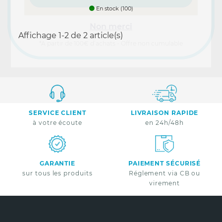
En stock (100)
Non merci
Affichage 1-2 de 2 article(s)
*A partir de 100€ d’achats - Offre non cumulable
SERVICE CLIENT
LIVRAISON RAPIDE
à votre écoute
en 24h/48h
GARANTIE
PAIEMENT SÉCURISÉ
sur tous les produits
Réglement via CB ou
virement