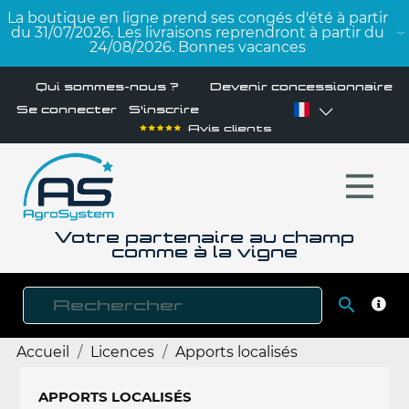
La boutique en ligne prend ses congés d'été à partir
du 31/07/2026. Les livraisons reprendront à partir du
24/08/2026. Bonnes vacances
Qui sommes-nous ?
Devenir concessionnaire
Se connecter
S'inscrire
Avis clients
Votre partenaire au champ
comme à la vigne

RECH
Accueil
Licences
Apports localisés
APPORTS LOCALISÉS