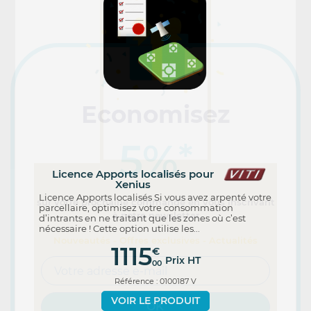
Economisez
5%
*
Licence Apports localisés pour
Xenius
Licence Apports localisés Si vous avez arpenté votre
sur votre prochaine commande en vous inscrivant
parcellaire, optimisez votre consommation
à notre newsletter
d’intrants en ne traitant que les zones où c’est
nécessaire ! Cette option utilise les...
Nouveautés - Offres exclusives - Actualités
1115
€
Prix HT
00
Référence : 0100187 V
VOIR LE PRODUIT