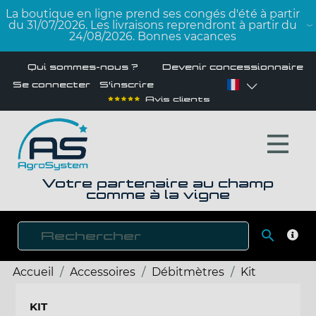
La boutique en ligne prend ses congés d'été à partir
du 31/07/2026. Les livraisons reprendront à partir du
24/08/2026. Bonnes vacances
Qui sommes-nous ?
Devenir concessionnaire
Se connecter
S'inscrire
Avis clients
Votre partenaire au champ
comme à la vigne

RECH
Accueil
Accessoires
Débitmètres
Kit
KIT