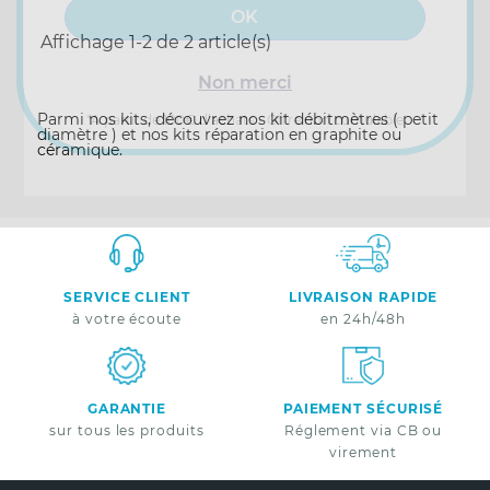
Affichage 1-2 de 2 article(s)
Non merci
Parmi nos kits, découvrez nos kit débitmètres ( petit
*A partir de 100€ d’achats - Offre non cumulable
diamètre ) et nos kits réparation en graphite ou
céramique.
SERVICE CLIENT
LIVRAISON RAPIDE
à votre écoute
en 24h/48h
GARANTIE
PAIEMENT SÉCURISÉ
sur tous les produits
Réglement via CB ou
virement