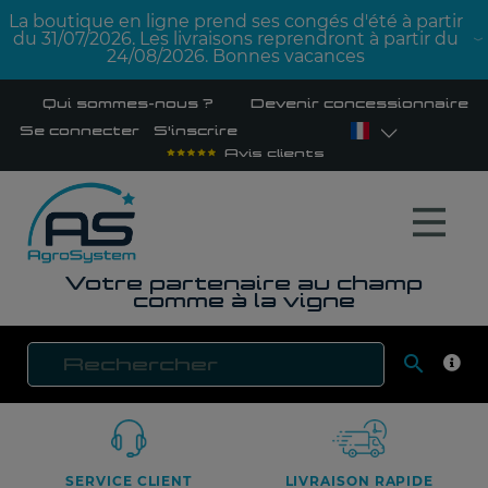
La boutique en ligne prend ses congés d'été à partir
du 31/07/2026. Les livraisons reprendront à partir du
24/08/2026. Bonnes vacances
Qui sommes-nous ?
Devenir concessionnaire
Se connecter
S'inscrire
Avis clients
Votre partenaire au champ
comme à la vigne

RECH
SERVICE CLIENT
LIVRAISON RAPIDE