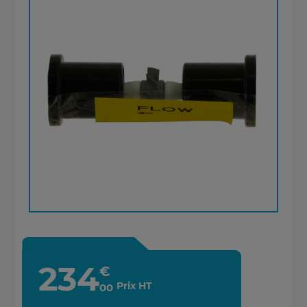
234
€
Prix HT
00