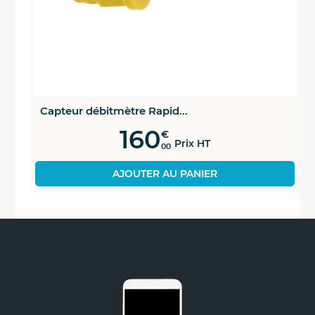
1 cm = 0,39 "
Capteur débitmètre Rapid...
160
€
Prix HT
00
AJOUTER AU PANIER