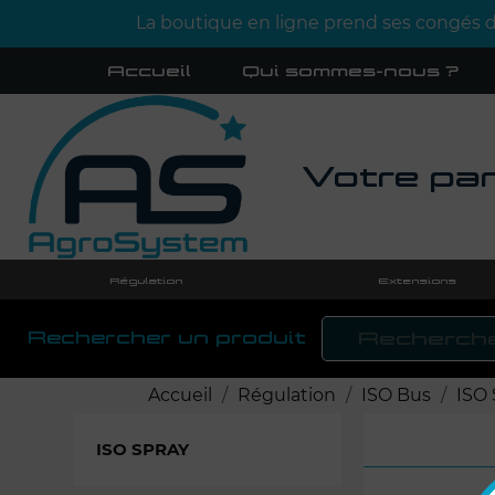
La boutique en ligne prend ses congés d'
Accueil
Qui sommes-nous ?
Votre par
Régulation
Extensions
Rechercher un produit
Accueil
Régulation
ISO Bus
ISO 
ISO SPRAY