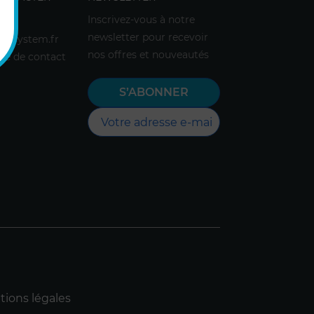
Inscrivez-vous à notre
 701
newsletter pour recevoir
rosystem.fr
nos offres et nouveautés
re de contact
ions légales