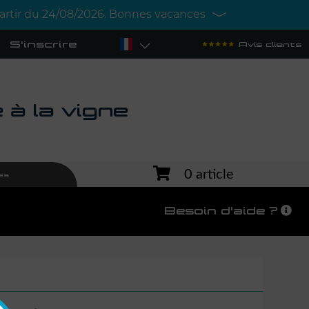
 partir du 24/08/2026. Bonnes vacances
S'inscrire
Avis clients
à la vigne
0 article
es
Besoin d'aide ?