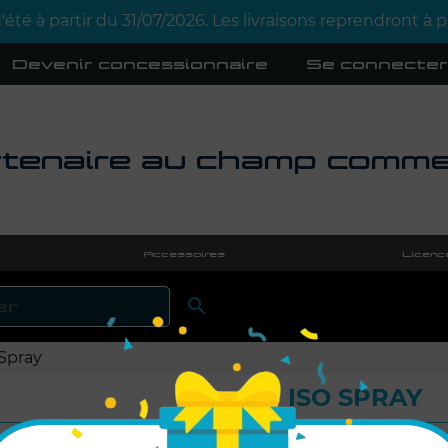
été à partir du 31/07/2026. Les livraisons reprendront à
Devenir concessionnaire
Se connecter
tenaire au champ comme 
Accessoires
Licenc

RECHERCHER
Spray
ISO SPRAY