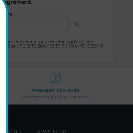
désagrément.
herche

RECHERCHER
ui peut convenir à toute machine grâce à son
 ISOBus UT 2.0; TC-BAS 1.0; TC-SC 1.0 et TC-GEO 1.0
PAIEMENT SÉCURISÉ
Réglement via CB ou virement
ONTACTER
NEWSLETTER