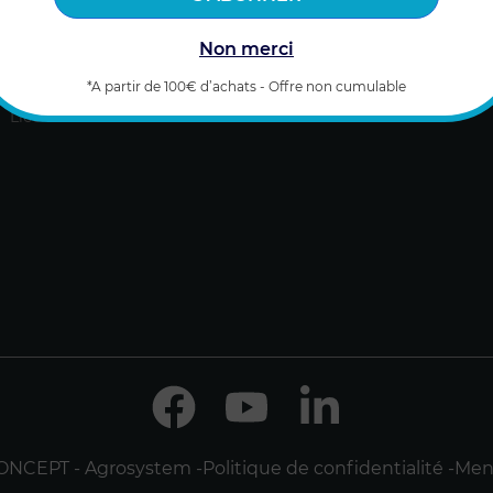
Régulation
CGV & CGU
03 91 801
Non merci
Extensions
Qui sommes-nous ?
shop@ag
*A partir de 100€ d’achats - Offre non cumulable
Accessoires
Formulai
Licences
Facebook
YouTube
LinkedIn
ONCEPT - Agrosystem -
Politique de confidentialité -
Ment