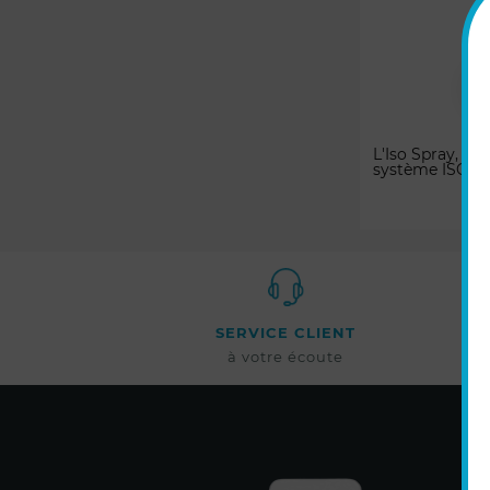
L'Iso Spray, p
système ISOBus.
SERVICE CLIENT
à votre écoute