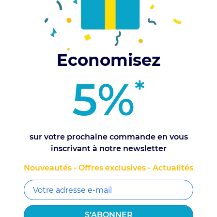
Veuillez nous excuser pour le 
Effectuez une nouvelle rec
Economisez
roduit incontournable de la gamme AGROSystem est LE boîtier q
 Certifié AEF, c'est une garantie fiable pour les fonctionnalités
5%
*
sur votre prochaine commande en vous
LIVRAISON RAPIDE
GARANTIE
inscrivant à notre newsletter
en 24h/48h
sur tous les produits
Nouveautés - Offres exclusives - Actualités
NOS UNIVERS
QUI SOMMES-NOUS ?
NOUS C