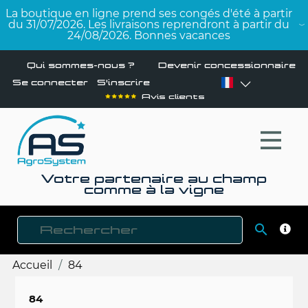
La boutique en ligne prend ses congés d'été à partir
du 31/07/2026. Les livraisons reprendront à partir du
24/08/2026. Bonnes vacances
Qui sommes-nous ?
Devenir concessionnaire
Se connecter
S'inscrire
Avis clients
Votre partenaire au champ
comme à la vigne

RECH
Accueil
84
84