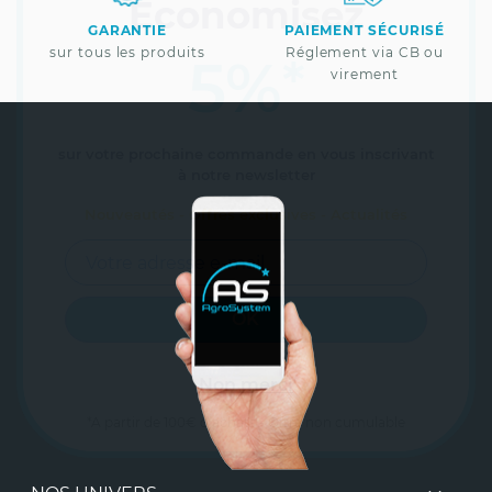
Economisez
GARANTIE
PAIEMENT SÉCURISÉ
sur tous les produits
Réglement via CB ou
5%
*
virement
sur votre prochaine commande en vous inscrivant
à notre newsletter
Nouveautés - Offres exclusives - Actualités
Non merci
*A partir de 100€ d’achats - Offre non cumulable