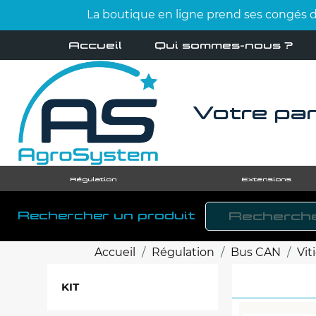
La boutique en ligne prend ses congés d'
Accueil
Qui sommes-nous ?
Votre par
Régulation
Extensions
Rechercher un produit
Accueil
Régulation
Bus CAN
Vit
KIT