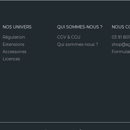
Non merci
NOS UNIVERS
QUI SOMMES-NOUS ?
NOUS C
Régulation
CGV & CGU
03 91 801
*A partir de 100€ d’achats - Offre non cumulable
Extensions
Qui sommes-nous ?
shop@ag
Accessoires
Formulai
Licences