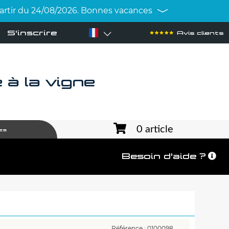
 partir du 24/08/2026. Bonnes vacances
S'inscrire
Avis clients
à la vigne
0 article
es
Besoin d'aide ?
Référence : 0100098