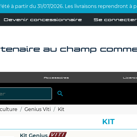
été à partir du 31/07/2026. Les livraisons reprendront à
Devenir concessionnaire
Se connecter
tenaire au champ comme 
Accessoires
Licenc

RECHERCHER
iculture
Genius Viti
Kit
KIT
Kit Genius