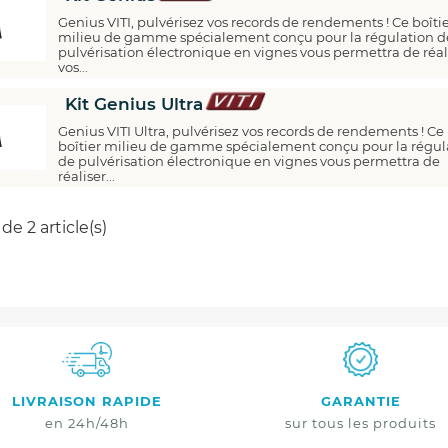
Genius VITI, pulvérisez vos records de rendements ! Ce boîti
milieu de gamme spécialement conçu pour la régulation d
pulvérisation électronique en vignes vous permettra de réal
vos...
Kit Genius Ultra
Genius VITI Ultra, pulvérisez vos records de rendements ! Ce
boîtier milieu de gamme spécialement conçu pour la régul
Economisez
de pulvérisation électronique en vignes vous permettra de
réaliser...
5%
*
de 2 article(s)
sur votre prochaine commande en vous
inscrivant à notre newsletter
Nouveautés - Offres exclusives - Actualités
LIVRAISON RAPIDE
GARANTIE
en 24h/48h
sur tous les produits