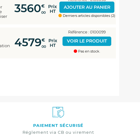
3560
€
Prix
er
AJOUTER AU PANIER
HT
e
00
Derniers articles disponibles (2)
iser
Référence : 0100099
4579
€
Prix
VOIR LE PRODUIT
HT
ation
00
Pas en stock.
PAIEMENT SÉCURISÉ
Réglement via CB ou virement