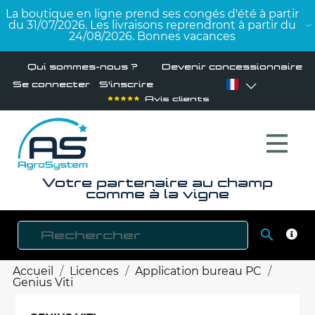
La boutique en ligne prend ses congés d'été à partir
du 31/07/2026. Les livraisons reprendront à partir du
24/08/2026. Bonnes vacances
Qui sommes-nous ?
Devenir concessionnaire
Se connecter
S'inscrire
Avis clients
Votre partenaire au champ
comme à la vigne

RECH
Accueil
Licences
Application bureau PC
Genius Viti