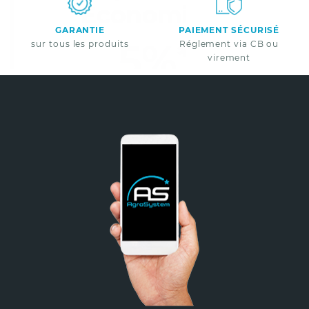
Economisez
GARANTIE
PAIEMENT SÉCURISÉ
5%
*
sur tous les produits
Réglement via CB ou
virement
sur votre prochaine commande en vous inscrivant
à notre newsletter
Nouveautés - Offres exclusives - Actualités
Non merci
*A partir de 100€ d’achats - Offre non cumulable