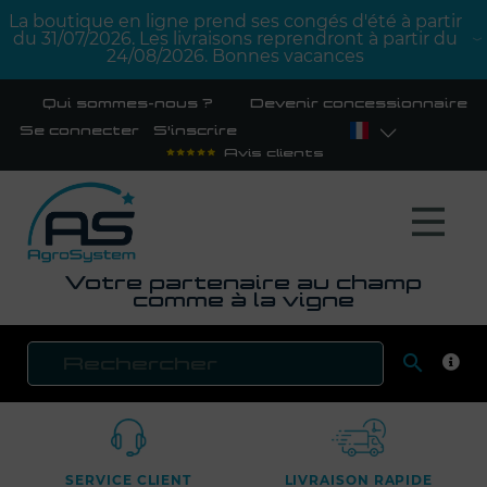
La boutique en ligne prend ses congés d'été à partir
du 31/07/2026. Les livraisons reprendront à partir du
24/08/2026. Bonnes vacances
Qui sommes-nous ?
Devenir concessionnaire
Se connecter
S'inscrire
Avis clients
Votre partenaire au champ
comme à la vigne

RECH
SERVICE CLIENT
LIVRAISON RAPIDE