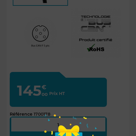
145
€
Prix HT
00
Référence
1700178