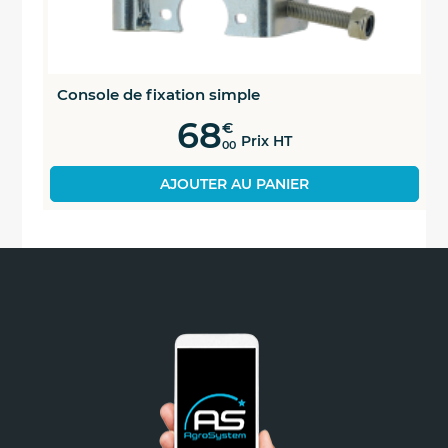
Console de fixation simple
68
€
Prix HT
00
AJOUTER AU PANIER