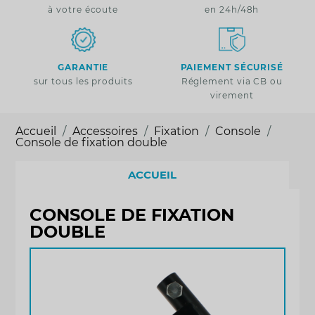
à votre écoute
en 24h/48h
GARANTIE
PAIEMENT SÉCURISÉ
sur tous les produits
Réglement via CB ou
virement
Accueil
Accessoires
Fixation
Console
Console de fixation double
ACCUEIL
CONSOLE DE FIXATION
DOUBLE