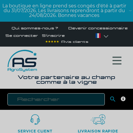
La boutique en ligne prend ses congés d'été à partir
du 31/07/2026. Les livraisons reprendront à partir du
24/08/2026. Bonnes vacances
Qui sommes-nous ?
Devenir concessionnaire
Se connecter
S'inscrire
Avis clients
Votre partenaire au champ
comme à la vigne

RECH
SERVICE CLIENT
LIVRAISON RAPIDE