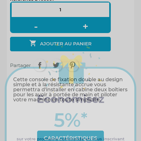

AJOUTER AU PANIER
Partager
Cette console de fixation double au design
simple et à la résistante accrue vous
permettra d'installer en cabine deux boîtiers
pour les avoir à portée de main et piloter
Economisez
votre machine en toute simplicité.
5%
*
CARACTÉRISTIQUES
sur votre prochaine commande en vous inscrivant