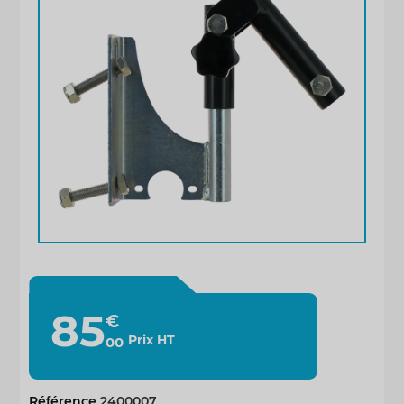
85
€
Prix HT
00
Référence
2400007