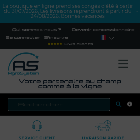
La boutique en ligne prend ses congés d'été à partir
du 31/07/2026. Les livraisons reprendront à partir du
24/08/2026. Bonnes vacances
Qui sommes-nous ?
Devenir concessionnaire
Se connecter
S'inscrire
Avis clients
Votre partenaire au champ
comme à la vigne

RECH
SERVICE CLIENT
LIVRAISON RAPIDE