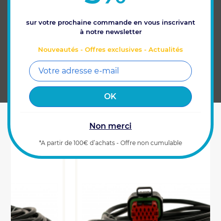
ou au Xenius.
sur votre prochaine commande en vous inscrivant
à notre newsletter
CARACTÉRISTIQUES
Nouveautés - Offres exclusives - Actualités
VOUS AIMEREZ AUSSI
Non merci
*A partir de 100€ d’achats - Offre non cumulable