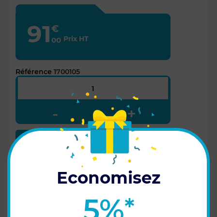
91
€
Prix HT
00
Référence
1700105

AJOUTER AU PANIER
Economisez
Partager
Ce faisceau d'antenne DGPS de 5 mètres
5%
*
avec connecteur M12 5 points permet de
brancher l'antenne du Galileo + au Genius