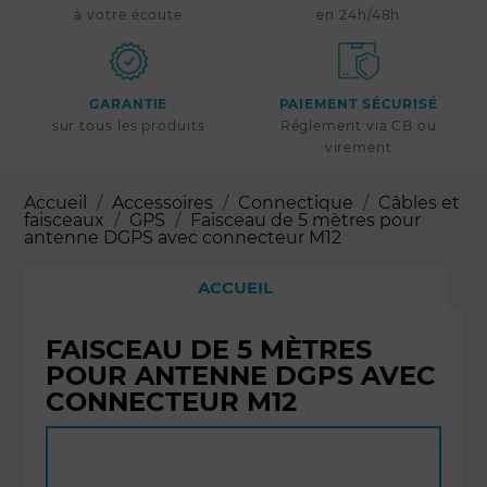
à votre écoute
en 24h/48h
GARANTIE
PAIEMENT SÉCURISÉ
sur tous les produits
Réglement via CB ou
virement
Accueil
Accessoires
Connectique
Câbles et
faisceaux
GPS
Faisceau de 5 mètres pour
antenne DGPS avec connecteur M12
ACCUEIL
FAISCEAU DE 5 MÈTRES
POUR ANTENNE DGPS AVEC
CONNECTEUR M12