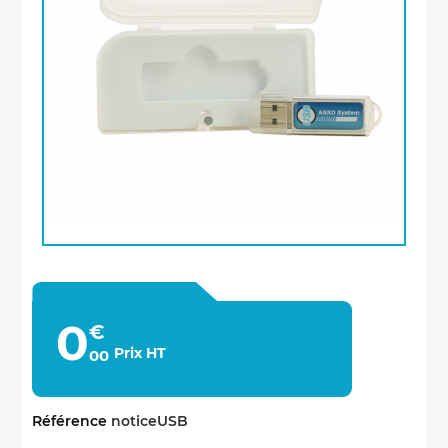
Economisez
5%
*
0
€
Prix HT
00
sur votre prochaine commande en vous inscrivant
à notre newsletter
Référence
noticeUSB
Nouveautés - Offres exclusives - Actualités