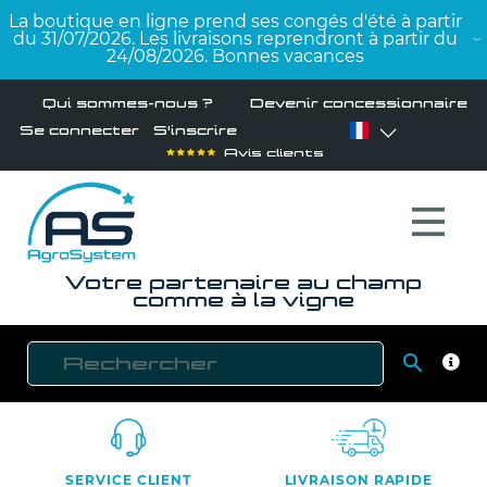
La boutique en ligne prend ses congés d'été à partir
du 31/07/2026. Les livraisons reprendront à partir du
24/08/2026. Bonnes vacances
Qui sommes-nous ?
Devenir concessionnaire
Se connecter
S'inscrire
Avis clients
Votre partenaire au champ
comme à la vigne

RECH
SERVICE CLIENT
LIVRAISON RAPIDE