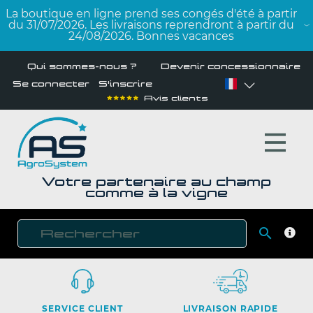
La boutique en ligne prend ses congés d'été à partir
du 31/07/2026. Les livraisons reprendront à partir du
24/08/2026. Bonnes vacances
Qui sommes-nous ?
Devenir concessionnaire
Se connecter
S'inscrire
Avis clients
Votre partenaire au champ
comme à la vigne

RECH
SERVICE CLIENT
LIVRAISON RAPIDE