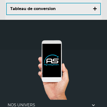
Tableau de conversion
Pouces (")
Centimètres (cm)
1/4 "
0,6 cm
1/2 "
1,3 cm
3/4 "
1,9 cm
1 "
2,5 cm
1" 1/4
3,2 cm
1" 1/2
3,8 cm
1" 3/4
4,4 cm
2 "
5,1 cm
1 " = 2,54 cm
1 cm = 0,39 "

NOS UNIVERS