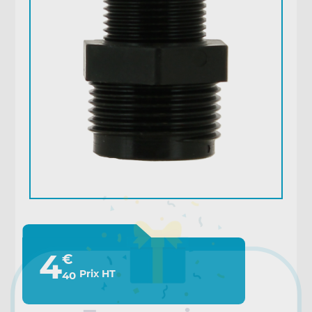
4
€
Prix HT
40