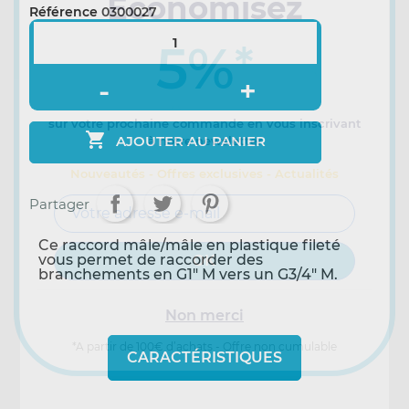
Economisez
Référence
0300027
5%
*
sur votre prochaine commande en vous inscrivant

AJOUTER AU PANIER
à notre newsletter
Nouveautés - Offres exclusives - Actualités
Partager
Ce raccord mâle/mâle en plastique fileté
vous permet de raccorder des
branchements en G1" M vers un G3/4" M.
Non merci
*A partir de 100€ d’achats - Offre non cumulable
CARACTÉRISTIQUES