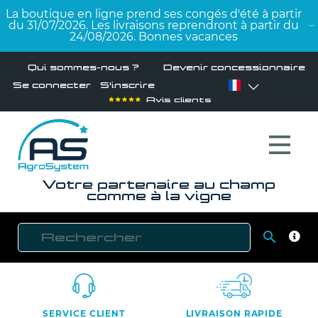
La boutique en ligne prend ses congés d'été à partir
du 31/07/2026. Les livraisons reprendront à partir du
24/08/2026. Bonnes vacances
Qui sommes-nous ?
Devenir concessionnaire
Se connecter
S'inscrire
Avis clients
Votre partenaire au champ
comme à la vigne

RECH
SERVICE CLIENT
LIVRAISON RAPIDE