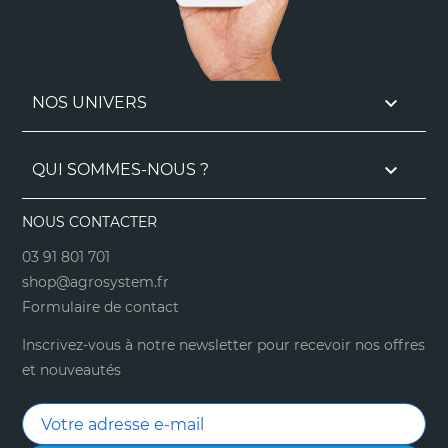
2 "
5,1 cm
1 " = 2,54 cm
1 cm = 0,39 "

NOS UNIVERS

QUI SOMMES-NOUS ?
NOUS CONTACTER
03 91 801 701
shop@agrosystem.fr
Formulaire de contact
Inscrivez-vous à notre newsletter pour recevoir nos offres
et nouveautés