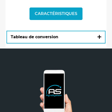
CARACTÉRISTIQUES
Tableau de conversion
Pouces (")
Centimètres (cm)
1/4 "
0,6 cm
1/2 "
1,3 cm
3/4 "
1,9 cm
1 "
2,5 cm
1" 1/4
3,2 cm
1" 1/2
3,8 cm
1" 3/4
4,4 cm