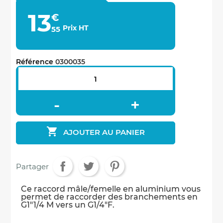
13
€
Economisez
Prix HT
55
5%
*
Référence
0300035
sur votre prochaine commande en vous inscrivant
à notre newsletter
Nouveautés - Offres exclusives - Actualités

AJOUTER AU PANIER
Partager
Ce raccord mâle/femelle en aluminium vous
permet de raccorder des branchements en
Non merci
G1"1/4 M vers un G1/4"F.
*A partir de 100€ d’achats - Offre non cumulable