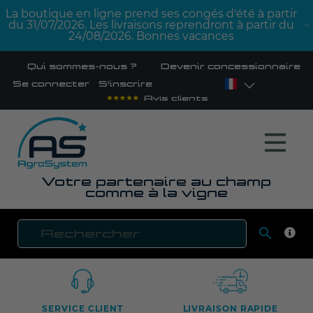
La boutique en ligne prend ses congés d'été à partir
du 31/07/2026. Les livraisons reprendront à partir du
24/08/2026. Bonnes vacances
Qui sommes-nous ?
Devenir concessionnaire
Se connecter
S'inscrire
Avis clients
Votre partenaire au champ
comme à la vigne

RECH
SERVICE CLIENT
LIVRAISON RAPIDE