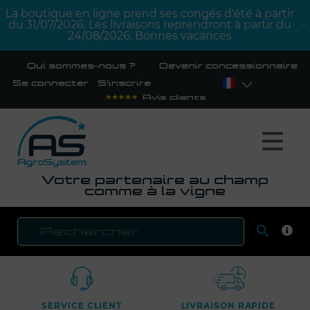
La boutique en ligne prend ses congés d'été à partir
du 31/07/2026. Les livraisons reprendront à partir du
24/08/2026. Bonnes vacances
Qui sommes-nous ?
Devenir concessionnaire
Se connecter
S'inscrire
Avis clients
Votre partenaire au champ
comme à la vigne

RECH
SERVICE CLIENT
LIVRAISON RAPIDE