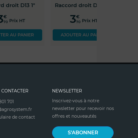
D13 1"
Raccord droit D15 1"
Raccord dro
3
4
€
€
 HT
Prix HT
70
90
PANIER
AJOUTER AU PANIER
AJOUTER 
 CONTACTER
NEWSLETTER
Inscrivez-vous à notre
801 701
newsletter pour recevoir nos
agrosystem.fr
offres et nouveautés
laire de contact