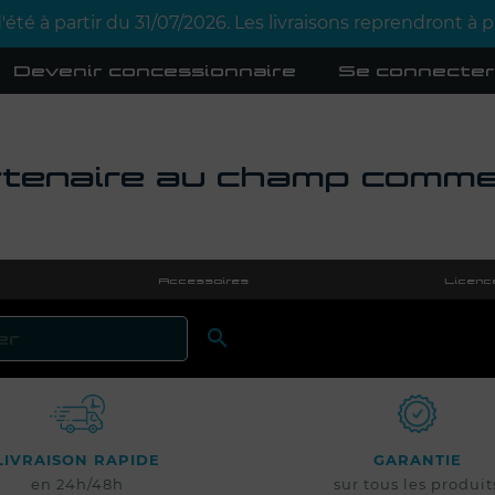
été à partir du 31/07/2026. Les livraisons reprendront à
Devenir concessionnaire
Se connecter
tenaire au champ comme 
Accessoires
Licenc

RECHERCHER
LIVRAISON RAPIDE
GARANTIE
en 24h/48h
sur tous les produit