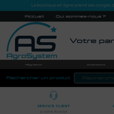
La boutique en ligne prend ses congés d'
Accueil
Qui sommes-nous ?
Votre par
Régulation
Extensions
Rechercher un produit
SERVICE CLIENT
à votre écoute