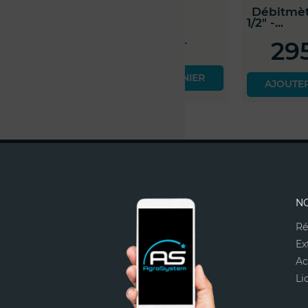
Joint en NBR 1"
Débitmètre Sta
1/2" -...
0
€
295
€
Prix HT
00
Prix
00
AJOUTER AU PANIER
AJOUTER AU PAN
N
Ré
Ex
Ac
Li