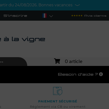
 partir du 24/08/2026. Bonnes vacances
S'inscrire
Avis clients
à la vigne
0 article
es
Besoin d'aide ?
PAIEMENT SÉCURISÉ
s
Réglement via CB ou virement