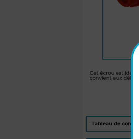
Cet écrou est idéal
convient aux débit
Tableau de conve