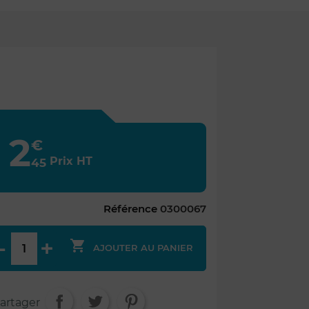
2
€
Prix HT
45
Référence
0300067

AJOUTER AU PANIER
artager