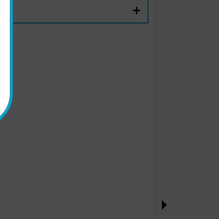
 1"
1"
1"
 1"
4NPT