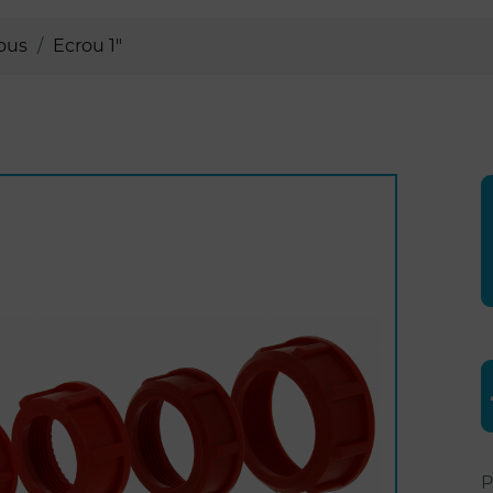
ous
Ecrou 1"
P