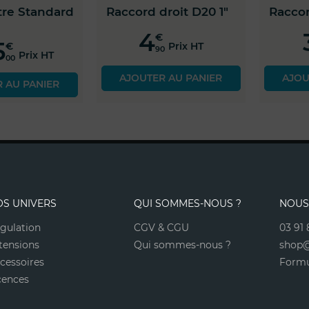
ndard
Raccord droit D20 1"
Raccord droit 
4
3
€
€
Joints compatibles
Prix HT
Prix
90
70
 HT
Référence
Nom
AJOUTER AU PANIER
AJOUTER AU 
0300066
Joint Nbr 1"
IER
OS UNIVERS
QUI SOMMES-NOUS ?
NOUS
gulation
CGV & CGU
03 91 
tensions
Qui sommes-nous ?
shop@
cessoires
Formu
cences