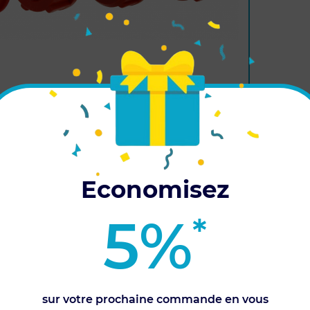
 pour un montage de débitmètre avec raccord. Il
mètres Standard ou Rapid Check 1''.
Economisez
5%
*
CARACTÉRISTIQUES
rsion
sur votre prochaine commande en vous