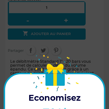

AJOUTER AU PANIER
Partager
Le débitmètre Standard 1" - 20 bars vous
permet de calculer le débit du volume
épandu. Ce débit est calculé grâce à un
capteur de débitmètre Standard qui vient
se visser directement sur le débitmètre.
Pour un kit complet, il est nécessaire de
s'équiper d'un débitmètre et d'un capteur
de débitmètre, d'écrous, de joints et de
raccords.
Economisez