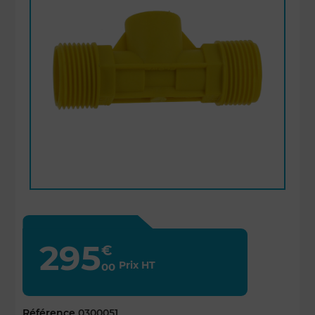
295
€
Prix HT
00
Référence
0300051