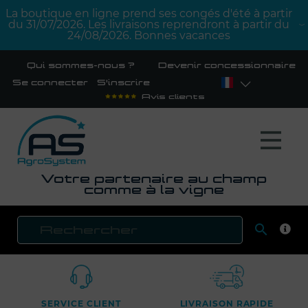
La boutique en ligne prend ses congés d'été à partir
du 31/07/2026. Les livraisons reprendront à partir du
24/08/2026. Bonnes vacances
Qui sommes-nous ?
Devenir concessionnaire
Se connecter
S'inscrire
Avis clients
Votre partenaire au champ
comme à la vigne

RECH
SERVICE CLIENT
LIVRAISON RAPIDE