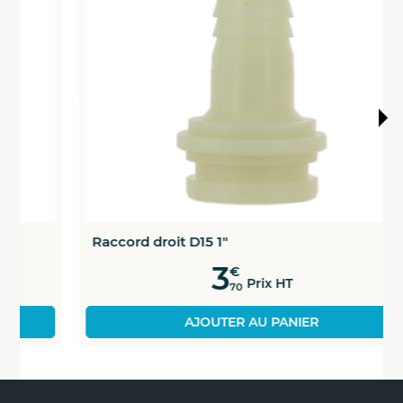
1 " = 2,54 cm
Raccord droit D25
0300058
1"
1 cm = 0,39 "
Raccord droit
0300061
3/4NPT 1"
Ecrous compatibles
Référence
Nom
0300067
Ecrou 1"
Raccord droit D15 1"
Joints compatibles
3
€
Prix HT
Référence
Nom
70
0300066
Joint Nbr 1"
AJOUTER AU PANIER