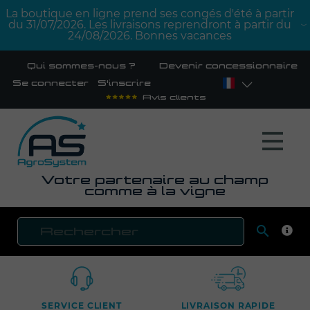
La boutique en ligne prend ses congés d'été à partir
du 31/07/2026. Les livraisons reprendront à partir du
24/08/2026. Bonnes vacances
Qui sommes-nous ?
Devenir concessionnaire
Se connecter
S'inscrire
Avis clients
Votre partenaire au champ
comme à la vigne

RECH
SERVICE CLIENT
LIVRAISON RAPIDE