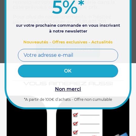
5%
*
renseignez votre numéro de série dans la
case prévue à cet effet sous le prix.
Pour plus de renseignements, n’hésitez
pas
à
nous contacter au 03.91.801.701.
sur votre prochaine commande en vous inscrivant
à notre newsletter
Nouveautés - Offres exclusives - Actualités
CARACTÉRISTIQUES
VOUS AIMEREZ AUSSI
Non merci
*A partir de 100€ d’achats - Offre non cumulable