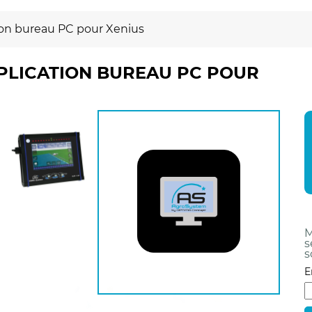
ion bureau PC pour Xenius
PLICATION BUREAU PC POUR
M
s
s
E