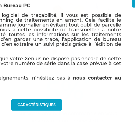
on Bureau PC
logiciel de traçabilité, il vous est possible de
nning de traitements en amont. Cela facilite le
ramme journalier en évitant tout oubli de parcelle
ius a cette possibilité de transmettre à notre
lité toutes les informations sur les traitements
 d’en garder une trace, l’application de bureau
en extraire un suivi précis grâce à l’édition de
que votre Xenius ne dispose pas encore de cette
Economisez
 votre numéro de série dans la case prévue à cet
5%
eignements, n’hésitez pas
à
nous contacter au
*
CARACTÉRISTIQUES
sur votre prochaine commande en vous
inscrivant à notre newsletter
Nouveautés - Offres exclusives - Actualités