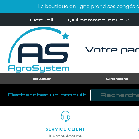
La boutique en ligne prend ses congés d'
Accueil
Qui sommes-nous ?
Votre par
Régulation
Extensions
Rechercher un produit
SERVICE CLIENT
à votre écoute