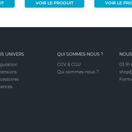
IT
VOIR LE PRODUIT
VOIR LE PR
OS UNIVERS
QUI SOMMES-NOUS ?
NOUS
gulation
CGV & CGU
03 91 
tensions
Qui sommes-nous ?
shop@
cessoires
Formu
cences