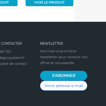
ODUIT
VOIR LE PRODUIT
VOIR LE
 CONTACTER
NEWSLETTER
Inscrivez-vous à notre
801 701
newsletter pour recevoir nos
agrosystem.fr
offres et nouveautés
laire de contact