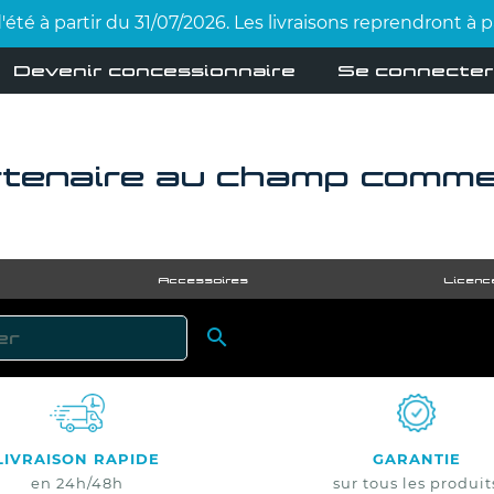
été à partir du 31/07/2026. Les livraisons reprendront à
Devenir concessionnaire
Se connecter
tenaire au champ comme 
Accessoires
Licenc

RECHERCHER
LIVRAISON RAPIDE
GARANTIE
en 24h/48h
sur tous les produit