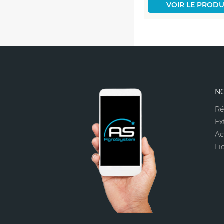
VOIR LE PRODUIT
VOIR LE PRODU
N
Ré
Ex
Ac
Li