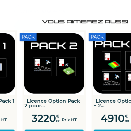
VOUS AIMEREZ AUSSI
Non merci
*A partir de 100€ d’achats - Offre non cumulable
tion
Licence Guidage
Licence Appo
pour Xenius
localisés...
701
1115
€
€
 HT
Prix HT
P
00
00