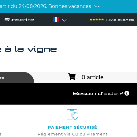
 partir du 24/08/2026. Bonnes vacances
S'inscrire
Avis clients
à la vigne
0 article
es
Besoin d'aide ?
PAIEMENT SÉCURISÉ
s
Réglement via CB ou virement