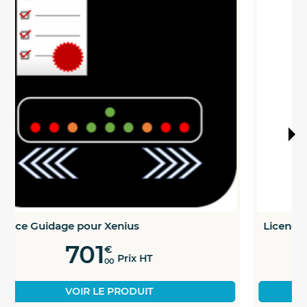
Licence Apports localisés...
1115
€
Prix HT
00
VOIR LE PRODUIT