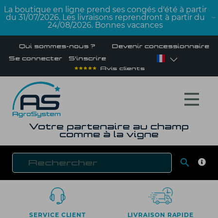
La boutique en ligne prend ses congés d'été à partir
du 31/07/2026. Les livraisons reprendront à partir du
24/08/2026. Bonnes vacances
Qui sommes-nous ?
Devenir concessionnaire
Se connecter
S'inscrire
Avis clients
Votre partenaire au champ
comme à la vigne

RECH
SERVICE CLIENT
LIVRAISON RAPIDE