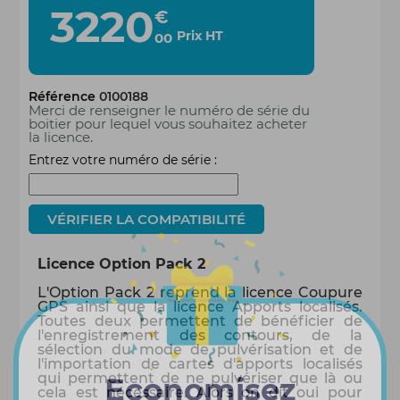
3220
€
Prix HT
00
Référence
0100188
Merci de renseigner le numéro de série du
boitier pour lequel vous souhaitez acheter
la licence.
Entrez votre numéro de série :
Licence Option Pack 2
L'Option Pack 2 reprend la licence Coupure
GPS ainsi que la licence Apports localisés.
Toutes deux permettent de bénéficier de
l'enregistrement des contours, de la
sélection du mode de pulvérisation et de
l'importation de cartes d'apports localisés
qui permettent de ne pulvériser que là ou
Economisez
cela est nécessaire. Alors on dit oui pour