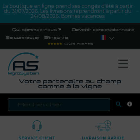
La boutique en ligne prend ses congés d'été à partir
du 31/07/2026. Les livraisons reprendront à partir du
24/08/2026. Bonnes vacances
Qui sommes-nous ?
Devenir concessionnaire
Se connecter
S'inscrire
Avis clients
Votre partenaire au champ
comme à la vigne

RECH
SERVICE CLIENT
LIVRAISON RAPIDE