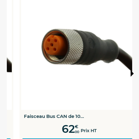
Faisceau Bus CAN de 10...
62
€
Prix HT
00