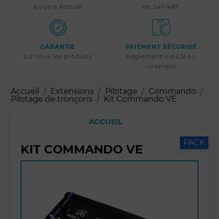
à votre écoute
en 24h/48h
GARANTIE
PAIEMENT SÉCURISÉ
sur tous les produits
Réglement via CB ou
virement
Accueil
Extensions
Pilotage
Commando
Pilotage de tronçons
Kit Commando VE
ACCUEIL
PACK
KIT COMMANDO VE