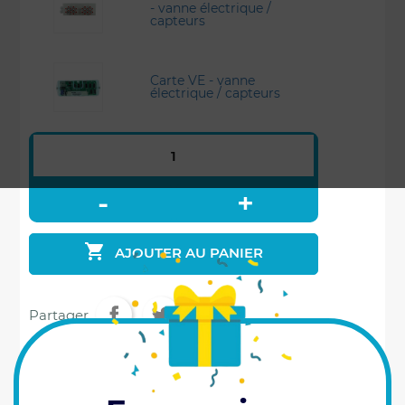
- vanne électrique /
capteurs
Carte VE - vanne
électrique / capteurs

AJOUTER AU PANIER
Partager
Commando VE, la maîtrise totale à porte
de main !
Ce boîtier spécialement conçu pour le