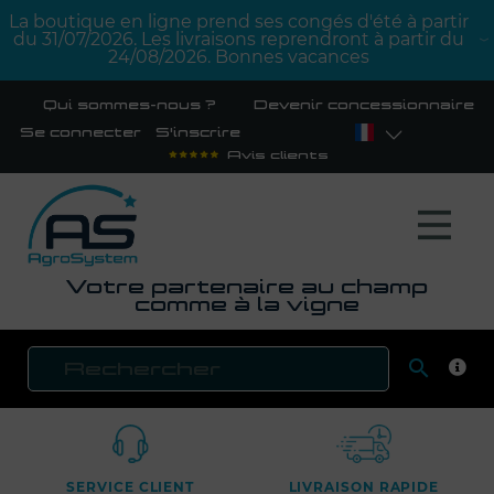
La boutique en ligne prend ses congés d'été à partir
du 31/07/2026. Les livraisons reprendront à partir du
24/08/2026. Bonnes vacances
Qui sommes-nous ?
Devenir concessionnaire
Se connecter
S'inscrire
Avis clients
Votre partenaire au champ
comme à la vigne

RECH
SERVICE CLIENT
LIVRAISON RAPIDE