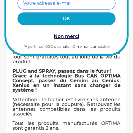
coupée. Facile à utiliser, le système de
coupure de tronçons Spraysat améliore le
confort de travail du chauffeur et garantit
un traitement efficace de vos cultures, tout
en économisant sur vos produits.
Retrouvez le tout dans un boîtier robuste,
Non merci
compact doté de la technologie Bus CAN et
d’une interface USB pour mise à jour
*A partir de 100€ d’achats - Offre non cumulable
simplifiée, reconnu pour sa navigation et
son installation facile et rapide. Les mises à
jour sont gratuites tout au long de la vie du
produit.
PLUG and SPRAY, passez dans le futur !
Grâce à la technologie Bus CAN OPTIMA
Concept, passez du Gemini au Genius,
Xenius en un instant sans changer de
système !
*Attention : le boîtier est livré sans antenne
(nécessaire pour la coupure). Retrouvez les
antennes compatibles dans les produits
associés.
Tous les produits manufacturés OPTIMA
sont garantis 2 ans.