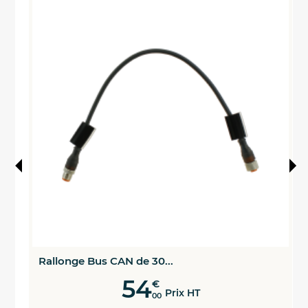
Rallonge Bus CAN de 30...
54
€
Prix HT
00