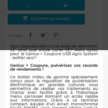

AJOUTER AU PANIER
Partager
Vous disposez déjà d'une boîte de dérivation
VE ainsi que d'une carte VE? Alors optez
pour le Genius + Coupure USB Agro System
- boîtier seul !
Genius + Coupure, pulvérisez vos records
de rendements !
Ce boîtier milieu de gamme spécialement
conçu pour la régulation de pulvérisation
électronique en grandes cultures vous
permettra de réaliser vos traitements au
champ avec facilité grâce à l'historique
menu carrousel donnant un accès rapide
aux informations. Grâce à ce terminal
compact équipé d’un écran monochrome
haute lisibilité, vous pourrez piloter jusqu’à