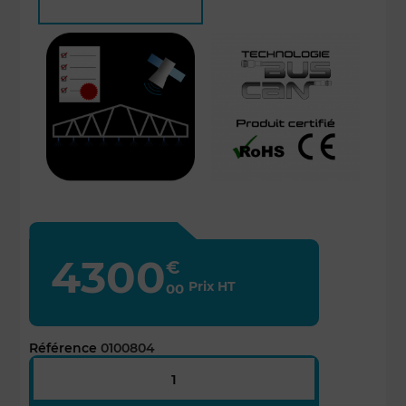
4300
€
Prix HT
00
Référence
0100804